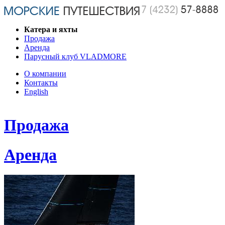
Катера и яхты
Продажа
Аренда
Парусный клуб VLADMORE
О компании
Контакты
English
www.replicaswatches.org
rolex
Продажа
replica
fake
watches
Аренда
for
sale
hublot
replica
replica
watches
watches
store