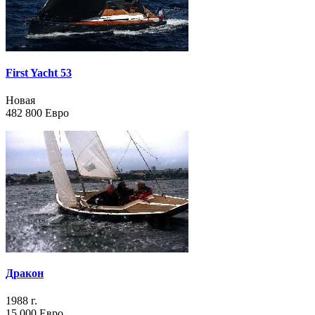
online
zegarki
repliki
replica
uhren
replica
First Yacht 53
watches
relojes
Новая
replicas
482 800 Евро
копии
швейцарских
часов
rolex
replika
rolex
replika
Дракон
1988 г.
15 000 Евро