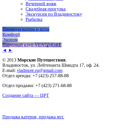
Вечерний вояж
Свадебная прогулка
Экскурсия по Владивостоку
Рыбалка
Премиум катера и яхты
Комфорт
Эконом
Парусный клуб VLADMORE
◄
►
© 2013
Морские Путешествия
.
Владивосток, ул. Лейтенанта Шмидта 17, оф. 24.
E-mail:
vladmore.ru@gmail.com
Отдел аренды: +7 (423) 257-88-88
Отдел продажи: +7 (423) 271-68-88
Создание сайта — ЦРТ
Продажа катеров, продажа яхт.